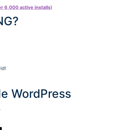
 6,000 active installs
)
NG?
id!
de WordPress
.