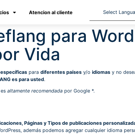
Select Langu
cios
Atencion al cliente
eflang para Wor
por Vida
 específicas
para
diferentes países
y/o
idiomas
y no desea
FLANG es para usted
.
 es
altamente recomendada
por Google *.
caciones, Páginas y Tipos de publicaciones personaliza
rdPress, además podemos agregar cualquier idioma person